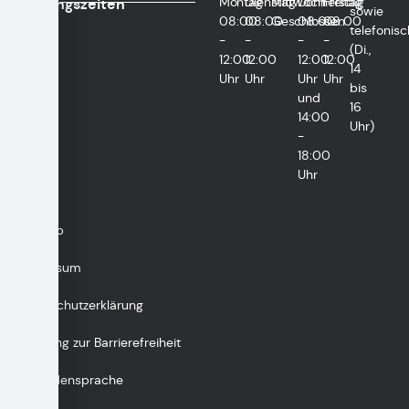
Montag
Dienstag
Mittwoch
Donnerstag
Freitag
Öffnungszeiten
sowie
08:00
08:00
Geschlossen
08:00
08:00
telefonisc
-
-
-
-
(Di.,
12:00
12:00
12:00
12:00
14
Uhr
Uhr
Uhr
Uhr
bis
und
16
14:00
Uhr)
-
18:00
Uhr
Sitemap
Impressum
Datenschutzerklärung
Erklärung zur Barrierefreiheit
Gebärdensprache