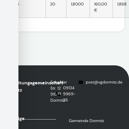
4,5
20
1,8000
160,00
1,868
€
Sebalder
@tsop
ed.ztimrodgv
Verwaltungsgemeinschaft
09134
Str. 12
Dormitz
9969-
91077
26
Dormitz
Wichtige
Gemeinde Dormitz
Links