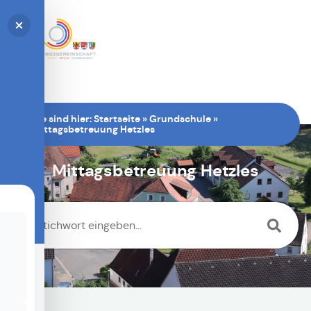
Sie sind hier:
Startseite
»
Grundschule
»
Mittagsbetreuung Hetzles
Mittagsbetreuung Hetzles