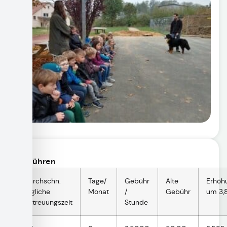
Gebühren
durchschn.
Tage/
Gebühr
Alte
Erhöh
tägliche
Monat
/
Gebühr
um 3,
Betreuungszeit
Stunde