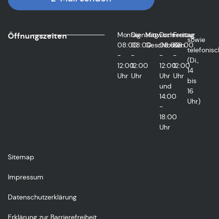
Montag
Dienstag
Mittwoch
Donnerstag
Freitag
Öffnungszeiten
sowie
08:00
08:00
Geschlossen
08:00
08:00
telefonisc
-
-
-
-
(Di.,
12:00
12:00
12:00
12:00
14
Uhr
Uhr
Uhr
Uhr
bis
und
16
14:00
Uhr)
-
18:00
Uhr
Sitemap
Impressum
Datenschutzerklärung
Erklärung zur Barrierefreiheit