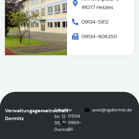
91077 Hetzles
09134-5812
09134-906350
Sebalder
post
@vgdormitz.de
Verwaltungsgemeinschaft
09134
Str. 12
Dormitz
9969-
91077
26
Dormitz