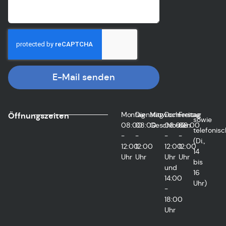
E-Mail senden
Montag
Dienstag
Mittwoch
Donnerstag
Freitag
Öffnungszeiten
sowie
08:00
08:00
Geschlossen
08:00
08:00
telefonisc
-
-
-
-
(Di.,
12:00
12:00
12:00
12:00
14
Uhr
Uhr
Uhr
Uhr
bis
und
16
14:00
Uhr)
-
18:00
Uhr