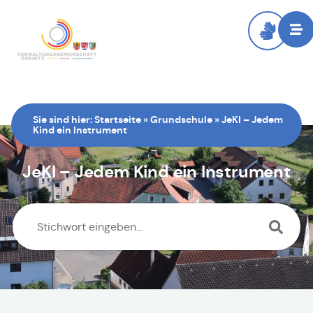
Sie sind hier:
Startseite
»
Grundschule
»
JeKI – Jedem
Kind ein Instrument
JeKI – Jedem Kind ein Instrument