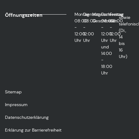
Montag
Dienstag
Mittwoch
Donnerstag
Freitag
Öffnungszeiten
sowie
08:00
08:00
Geschlossen
08:00
08:00
telefonisc
-
-
-
-
(Di.,
12:00
12:00
12:00
12:00
14
Uhr
Uhr
Uhr
Uhr
bis
und
16
14:00
Uhr)
-
18:00
Uhr
Sitemap
Impressum
Datenschutzerklärung
Erklärung zur Barrierefreiheit