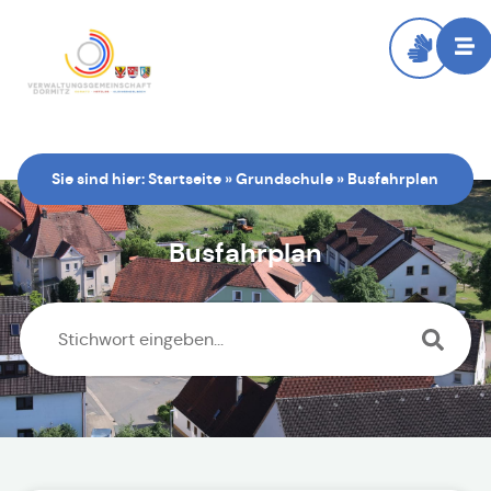
Sie sind hier:
Startseite
»
Grundschule
»
Busfahrplan
Busfahrplan