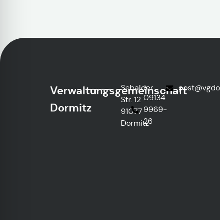
Sebalder
@tsop
ed.z
Verwaltungsgemeinschaft
09134
Str. 12
Dormitz
9969-
91077
26
Dormitz