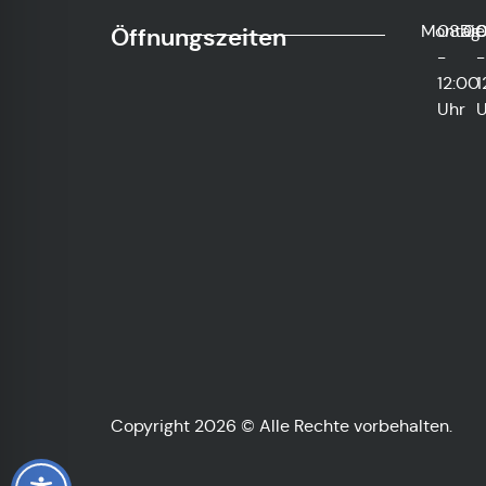
Montag
08:0
Die
0
Öffnungszeiten
-
-
12:00
1
Uhr
U
Copyright 2026 © Alle Rechte vorbehalten.