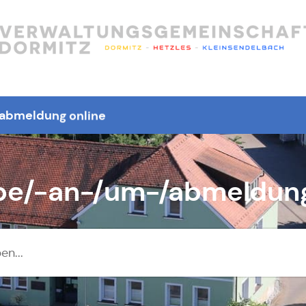
te
abmeldung online
e/-an-/um-/abmeldung