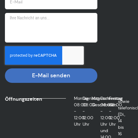
E-Mail senden
Montag
Dienstag
Mittwoch
Donnerstag
Freitag
Öffnungszeiten
sowie
08:00
08:00
Geschlossen
08:00
08:00
telefonisc
-
-
-
-
(Di.,
12:00
12:00
12:00
12:00
14
Uhr
Uhr
Uhr
Uhr
bis
und
16
14:00